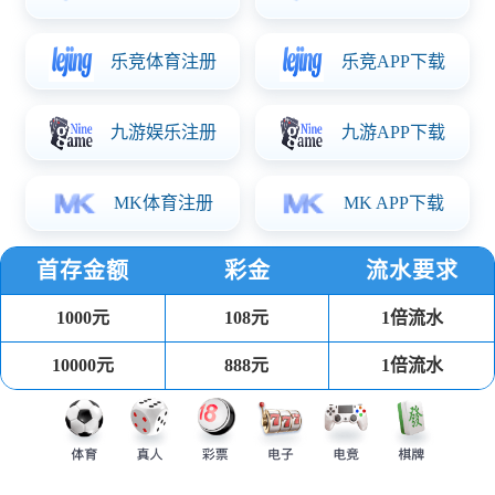
关于我们
万博网页版在线登录 是面向全球体育爱好者的综合服务平台，致
力于打造一个集数据服务、赛事直播与移动体验于一体的专业生
态系统。团队成员拥有丰富的行业背景，平台以稳定性与高可用