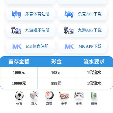
News：远藤航出战荷兰存
疑，濑古步梦或替代
2026-06-08 15:02
34 次阅读
首页
/
体育看点
日本国家队即将在国际友谊赛中迎战荷兰，然而赛前
传来不利消息：中场核心远藤航因身体不适，出战本
场比赛存在疑问。这位效力于英超利物浦的防守型中
场，一直是森保一战术体系中的关键棋子，他的缺阵
可能迫使教练组调整阵容。据日本足协最新通报，远
藤航目前正接受评估，而来自草蜢的后卫濑古步梦已
进入替补名单，有望临时顶上。这一变动让球迷对球
队中场的稳定性产生担忧，但同时也为年轻球员提供