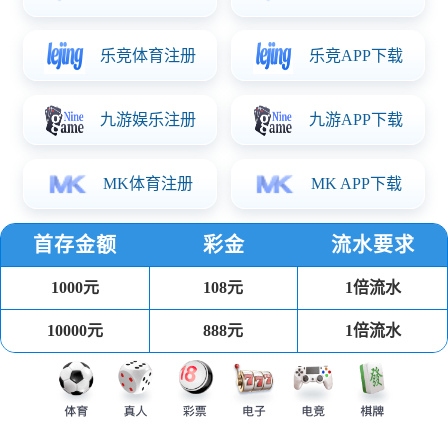
郭艾伦伤愈复出状态成疑vs
吴前外线爆发力：谁是季后赛
X因素
2026-06-09 15:03
39 次阅读
首页
/
体育看点
随着CBA季后赛战火即将点燃，各支球队的核心球员
状态成为决定系列赛走向的关键变量。辽宁队的郭艾
伦与浙江队的吴前，两位风格迥异的顶级后卫，正以
截然不同的轨迹冲击着各自的季后赛征程。郭艾伦伤
愈复出后的竞技状态仍存未知数，而吴前近期外线爆
发力持续升温，这组直接对话的X因素，或许将左右
整个联盟的争冠格局。