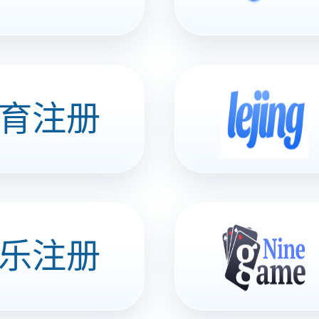
锋
前
因
线
季