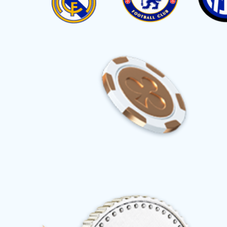
尤文图斯博格巴膝
尤文图斯中场大将博
受手术，而斑马军团主
前都难以重返赛场。
世界级中场的未来感