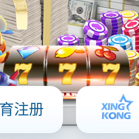
：从希望到绝望的循环
近年来足坛最令人扼腕的“连续剧”。自2022年夏天以自由身回
守治疗，但效果不佳，最终在同年9月接受手术，导致错过卡塔尔
俗的竞技状态，但好景不长，膝盖的旧伤在训练中再次复发。据
理与修复，但即便手术成功，高强度的职业比赛对膝盖的负荷仍
：“保罗（博格巴）的意志力很强，但身体发出了警告。你必须接
他穿着尤文球衣稳定出场。”这一表态，实际上默认了博格巴在
作斗争。
的双重困局：尤文如何抉择？
仅让阿莱格里在中场缺少了一名能攻善守的“节拍器”，更让尤
顶薪球员之一，博格巴的税前年薪高达800万欧元，但自加盟