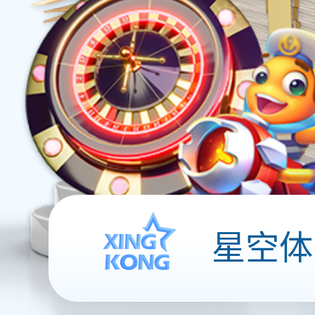
反复的膝盖
博格巴的膝盖问题堪称
因半月板伤势选择保
度在复出后展现出不
损的软骨组织进行清
赛前发布会上无奈表示
前，我们可能很难看到
都将与漫长的康复期
战术与薪资
博格巴的长期缺阵，不
的财务难题。作为队内