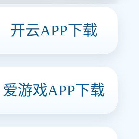
与洛卡特利、拉比奥组
肯尼、米雷蒂等工兵型
回撤拿球，以弥补博格
可能在2025年夏天
次表达对足球的热爱以
程。考虑到2026年
不可同日而语。目前，
业生涯可能提前步入尾
刻的巨星而言，如何接
须在等待与放弃之间做出