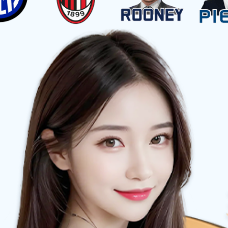
盖再动手术，阿莱格里坦言他20
2026-06-12 15:03
40 次阅读
首页
/
体育看点
格巴的伤病阴霾再度笼罩，据意大利多家媒体报道，这位法国球
帅阿莱格里在近日接受采访时坦承，随着恢复周期的延长，博格巴
这一消息无疑给本就动荡的尤文图斯更衣室投下了一枚重磅炸弹
到愈发悲观。