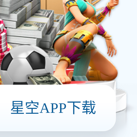
归尤文图斯后，他先是
世界杯。本赛季，他一
悉，此次手术将针对受
是未知数。阿莱格里在
受现实：2026年之
未来两到三个赛季内，
文图斯的管理层面临棘手
以来，他仅为球队出战了