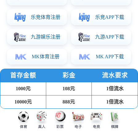
勒克莱尔vs维斯塔潘：近三
年摩纳哥站平均分差缩小至
3.2分，竞争升级
2026-06-05 19:42
60 次阅读
首页
/
体育看点
本周末，F1将再度驶入地中海畔的蒙特卡洛赛道，迎
来万众瞩目的摩纳哥大奖赛。作为全年赛历中最具挑
战性与观赏性的街道赛，摩纳哥站历来是车手技术与
胆识的试金石。而近期一项数据引发围场热议：在过
去三个赛季中，法拉利车手勒克莱尔与红牛车手维斯
塔潘在摩纳哥站的平均分差已缩小至仅3.2分。这一数
字不仅揭示了两位顶尖车手在此赛道上的实力愈发接